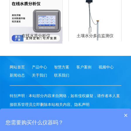
在线水质分析仪
土壤水分多点监测仪
网站首页
产品中心
智慧方案
客户案例
视频中心
新闻动态
关于我们
联系我们
特别声明：本站部分内容来自网络，如有侵权嫌疑，请作者本人直
接联系管理员立即删除本站相关内容。
隐私声明
山东风途科技是
智慧气象环境监测设备供应商
，始终坚持做高精度
×
客户喜爱的科技产品
您需要购买什么仪器吗？
Copyright (c) 2020-2030 山东风途物联网科技有限公司 版权所有