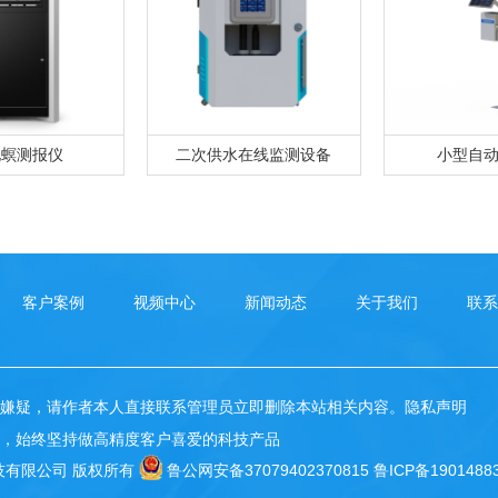
化螟测报仪
二次供水在线监测设备
小型自
客户案例
视频中心
新闻动态
关于我们
联系
嫌疑，请作者本人直接联系管理员立即删除本站相关内容。
隐私声明
，始终坚持做高精度客户喜爱的科技产品
联网科技有限公司 版权所有
鲁公网安备37079402370815
鲁ICP备1901488