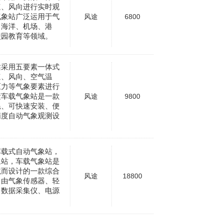
速、风向进行实时观
气象站广泛运用于气
风途
6800
、海洋、机场、港
校园教育等领域。
站采用五要素一体式
速、风向、空气温
压力等气象要素进行
素车载气象站是一款
风途
9800
耗、可快速安装、便
精度自动气象观测设
车载式自动气象站，
象站，车载气象站是
境而设计的一款综合
风途
18800
，由气象传感器、轻
、数据采集仪、电源
。