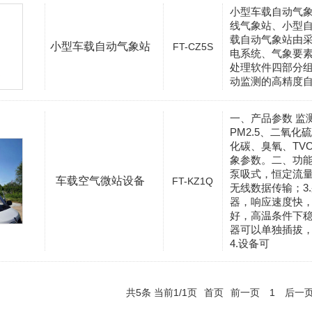
小型车载自动气
线气象站、小型
载自动气象站由
小型车载自动气象站
FT-CZ5S
电系统、气象要
处理软件四部分
动监测的高精度
一、产品参数 监测
PM2.5、二氧
化碳、臭氧、TV
象参数。二、功能
泵吸式，恒定流量
车载空气微站设备
FT-KZ1Q
无线数据传输；3
器，响应速度快
好，高温条件下
器可以单独插拔
4.设备可
共5条 当前1/1页
首页
前一页
1
后一