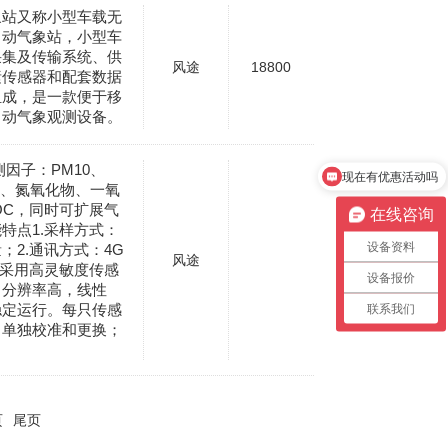
象站又称小型车载无
自动气象站，小型车
采集及传输系统、供
风途
18800
素传感器和配套数据
组成，是一款便于移
自动气象观测设备。
因子：PM10、
现在有优惠活动吗
化硫、氮氧化物、一氧
OC，同时可扩展气
在线咨询
特点1.采样方式：
设备资料
；2.通讯方式：4G
风途
.采用高灵敏度传感
设备报价
，分辨率高，线性
稳定运行。每只传感
联系我们
，单独校准和更换；
页
尾页