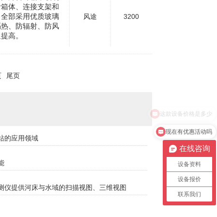
叶箱体、连接支架和
，全部采用优质玻璃
风途
3200
隔热、防辐射、防风
显提高。
页
尾页
这款设备价格是多少
现在有优惠活动吗
站的应用领域
在线咨询
能
设备资料
设备报价
测仪提供河床与水域的扫描视图、三维视图
联系我们