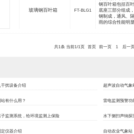
钢百叶箱包括百
玻璃钢百叶箱
底座三部分组成
FT-BLG1
钢制成，通风、
雨的综合性能明
共1条 当前1/1页
首页
前一页
1
后一
机干扰设备介绍
超声波自动气象
测站有什么用？
雷电监测预警功
离子监测系统，给环境监测上保险
水下侧扫声纳探
测定仪器介绍
自动农业气象站