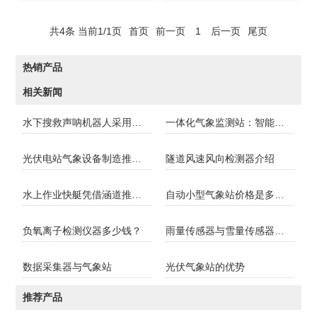
共4条 当前1/1页
首页
前一页
1
后一页
尾页
热销产品
相关新闻
水下搜救声呐机器人采用多波束成像穿透浑浊水域
一体化气象监测站：智能的天气观测与数据管理解决方案
光伏电站气象设备制造推荐高企风途科技
隧道风速风向检测器介绍
水上作业快艇凭借涵道推进技术实现27公里时速的快速救援
自动小型气象站价格是多少？
负氧离子检测仪器多少钱？
雨量传感器与雪量传感器推荐
数据采集器与气象站
光伏气象站的优势
推荐产品