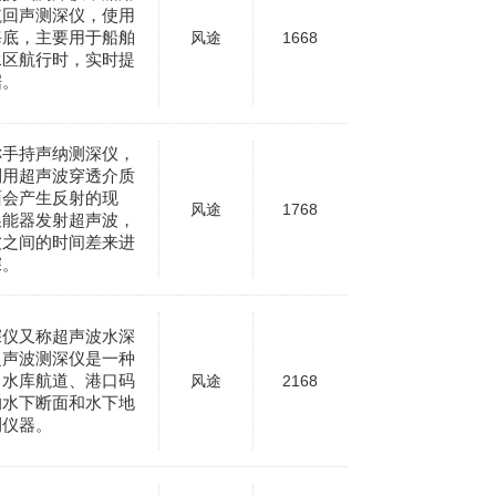
航回声测深仪，使用
海底，主要用于船舶
风途
1668
水区航行时，实时提
据。
称手持声纳测深仪，
利用超声波穿透介质
面会产生反射的现
风途
1768
换能器发射超声波，
波之间的时间差来进
深。
深仪又称超声波水深
超声波测深仪是一种
、水库航道、港口码
风途
2168
的水下断面和水下地
测仪器。