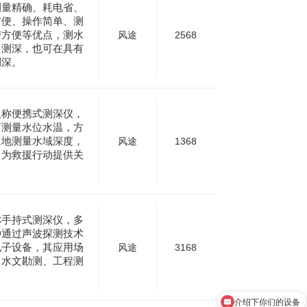
测量精确、耗电省、
方便、操作简单、测
带方便等优点，测水
风途
2568
中测深，也可在具有
测深。
又称便携式测深仪，
可测量水位水温，方
速地测量水域深度，
风途
1368
中为救援行动提供关
称手持式测深仪，多
种通过声波探测技术
电子设备，其应用场
风途
3168
、水文勘测、工程测
介绍下你们的设备