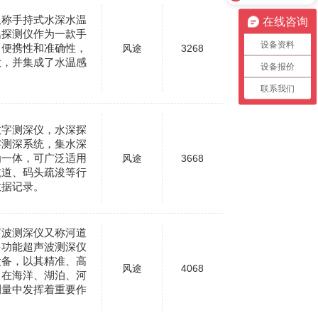
又称手持式水深水温
在线咨询
温探测仪作为一款手
设备资料
了便携性和准确性，
风途
3268
大，并集成了水温感
设备报价
联系我们
数字测深仪，水深探
字测深系统，集水深
为一体，可广泛适用
风途
3668
航道、码头疏浚等行
数据记录。
声波测深仪又称河道
多功能超声波测深仪
设备，以其精准、高
风途
4068
，在海洋、湖泊、河
测量中发挥着重要作