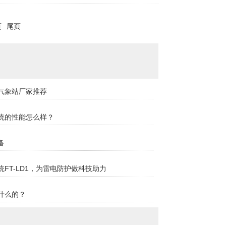
页
尾页
气象站厂家推荐
统的性能怎么样？
备
FT-LD1，为雷电防护做科技助力
什么的？